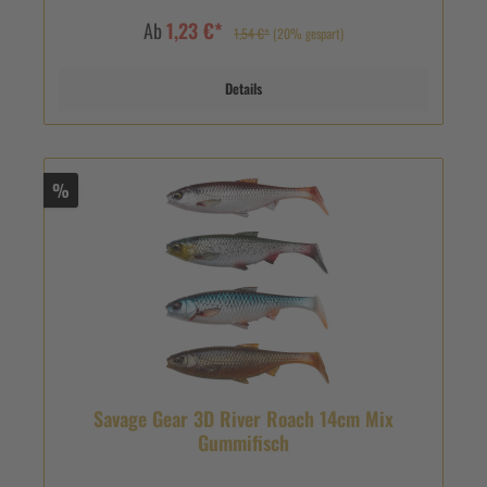
Ab
1,23 €*
1,54 €*
(20% gespart)
Details
%
Savage Gear 3D River Roach 14cm Mix
Gummifisch