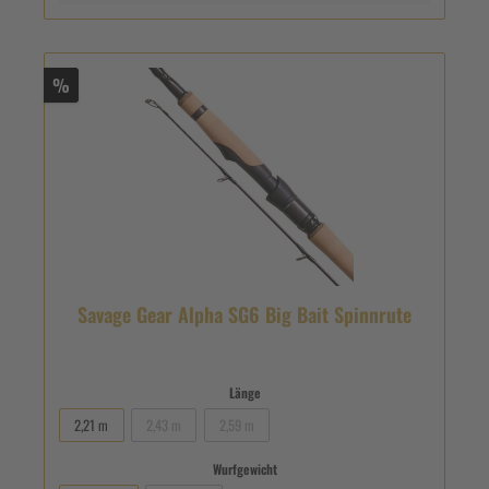
%
Savage Gear Alpha SG6 Big Bait Spinnrute
Länge
2,21 m
2,43 m
2,59 m
Wurfgewicht