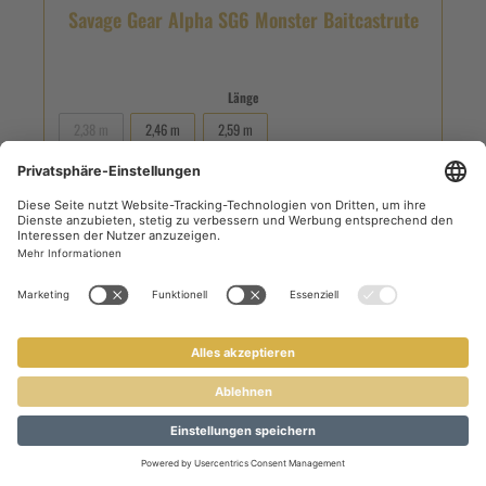
Savage Gear Alpha SG6 Monster Baitcastrute
Länge
2,38 m
2,46 m
2,59 m
Wurfgewicht
60 - 120 g
110 - 220 g
120 - 250 g
150 - 300 g
200 - 600 g
Ab
151,03 €*
188,79 €*
(20% gespart)
Details