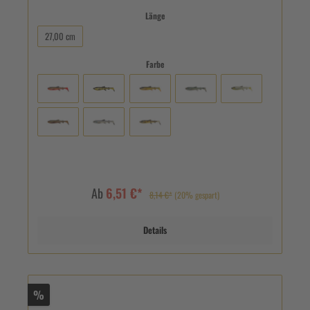
Länge
27,00 cm
Farbe
Ab
6,51 €*
8,14 €*
(20% gespart)
Details
%