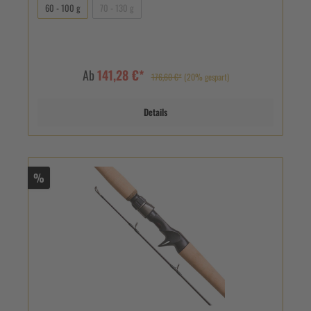
60 - 100 g
70 - 130 g
Ab
141,28 €*
176,60 €*
(20% gespart)
Details
%