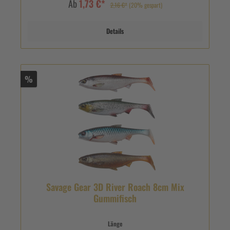
Ab
1,73 €*
2,16 €*
(20% gespart)
Details
%
Savage Gear 3D River Roach 8cm Mix
Gummifisch
Länge