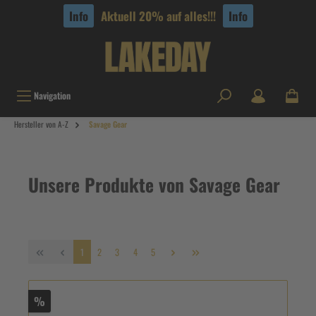
tinhalt springen
Info
Aktuell 20% auf alles!!!
Info
Navigation
Hersteller von A-Z
Savage Gear
Unsere Produkte von Savage Gear
1
2
3
4
5
%