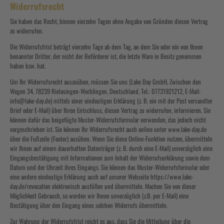
Widerrufsrecht
Sie haben das Recht, binnen vierzehn Tagen ohne Angabe von Gründen diesen Vertrag
zu widerrufen.
Die Widerrufsfrist beträgt vierzehn Tage ab dem Tag, an dem Sie oder ein von Ihnen
benannter Dritter, der nicht der Beförderer ist, die letzte Ware in Besitz genommen
haben bzw. hat.
Um Ihr Widerrufsrecht auszuüben, müssen Sie uns (Lake Day GmbH, Zwischen den
Wegen 34, 78239 Rielasingen-Worblingen, Deutschland, Tel.: 07731921212, E-Mail:
info@lake-day.de) mittels einer eindeutigen Erklärung (z. B. ein mit der Post versandter
Brief oder E-Mail) über Ihren Entschluss, diesen Vertrag zu widerrufen, informieren. Sie
können dafür das beigefügte Muster-Widerrufsformular verwenden, das jedoch nicht
vorgeschrieben ist. Sie können Ihr Widerrufsrecht auch online unter www.lake-day.de
über die Fußzeile (Footer) ausüben. Wenn Sie diese Online-Funktion nutzen, übermitteln
wir Ihnen auf einem dauerhaften Datenträger (z. B. durch eine E-Mail) unverzüglich eine
Eingangsbestätigung mit Informationen zum Inhalt der Widerrufserklärung sowie dem
Datum und der Uhrzeit ihres Eingangs. Sie können das Muster-Widerrufsformular oder
eine andere eindeutige Erklärung auch auf unserer Webseite https://www.lake-
day.de/revocation elektronisch ausfüllen und übermitteln. Machen Sie von dieser
Möglichkeit Gebrauch, so werden wir Ihnen unverzüglich (z.B. per E-Mail) eine
Bestätigung über den Eingang eines solchen Widerrufs übermitteln.
Zur Wahrung der Widerrufsfrist reicht es aus, dass Sie die Mitteilung über die