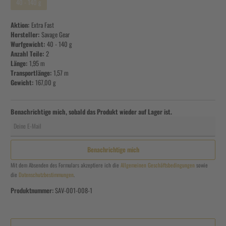
40 - 140 g
Aktion:
Extra Fast
Hersteller:
Savage Gear
Wurfgewicht:
40 - 140 g
Anzahl Teile:
2
Länge:
1,95 m
Transportlänge:
1,57 m
Gewicht:
167,00 g
Benachrichtige mich, sobald das Produkt wieder auf Lager ist.
Deine E-Mail
Benachrichtige mich
Mit dem Absenden des Formulars akzeptiere ich die
Allgemeinen Geschäftsbedingungen
sowie
die
Datenschutzbestimmungen
.
Produktnummer:
SAV-001-008-1