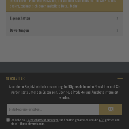
Dieser lockere Paddelschwanzköder, der auf dem Scan eines echten Weißfisches
basiert, zeichnet sich durch makellose Deta…
Mehr
Eigenschaften
Bewertungen
NEWSLETTER
Abonnieren Sie jetzt einfach unseren regelmäßig erscheinenden Newsletter und Sie
werden stets unter den Ersten sein, über neue Produkte und Angebote informiert
werden.
E-
Mail-
Adresse*
Ich habe die
Datenschutzbestimmungen
zur Kenntnis genommen und die
AGB
gelesen und
bin mit ihnen einverstanden.