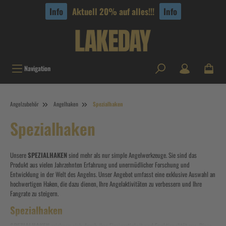
tinhalt springen
Info
Aktuell 20% auf alles!!!
Info
Navigation
Angelzubehör
Angelhaken
Spezialhaken
Spezialhaken
Unsere
SPEZIALHAKEN
sind mehr als nur simple Angelwerkzeuge. Sie sind das
Produkt aus vielen Jahrzehnten Erfahrung und unermüdlicher Forschung und
Entwicklung in der Welt des Angelns. Unser Angebot umfasst eine exklusive Auswahl an
hochwertigen Haken, die dazu dienen, Ihre Angelaktivitäten zu verbessern und Ihre
Fangrate zu steigern.
Spezialhaken
SPEZIALHAKEN
zeichnen sich durch ihre Einzigartigkeit und Funktionalität aus. Diese