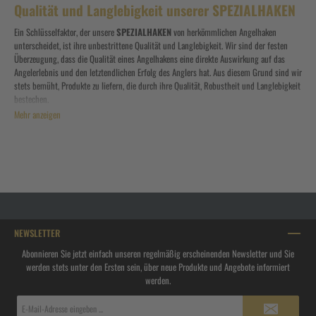
Qualität und Langlebigkeit unserer SPEZIALHAKEN
Ein Schlüsselfaktor, der unsere
SPEZIALHAKEN
von herkömmlichen Angelhaken
unterscheidet, ist ihre unbestrittene Qualität und Langlebigkeit. Wir sind der festen
Überzeugung, dass die Qualität eines Angelhakens eine direkte Auswirkung auf das
Angelerlebnis und den letztendlichen Erfolg des Anglers hat. Aus diesem Grund sind wir
stets bemüht, Produkte zu liefern, die durch ihre Qualität, Robustheit und Langlebigkeit
bestechen.
Mehr anzeigen
Unsere Haken werden aus hochwertigen Materialien hergestellt, die nicht nur stark und
robust, sondern auch korrosionsbeständig sind. Viele unserer Haken sind aus rostfreiem
Stahl gefertigt, der für seine hervorragenden Eigenschaften in Bezug auf Festigkeit und
Korrosionsbeständigkeit bekannt ist. Dies bedeutet, dass sie unter den
anspruchsvollsten Bedingungen Leistung erbringen und dabei ihre Schärfe und Form
behalten.
Beim
SPEZIALHAKEN KAUFEN
können wir Ihnen versichern, dass jeder einzelne
unserer Haken sorgfältig konstruiert und getestet wird, um sicherzustellen, dass er den
NEWSLETTER
Anforderungen verschiedener Angelbedingungen standhält. Sie werden speziell
entwickelt, um starken Druck zu widerstehen und sich nicht zu verbiegen oder zu
Abonnieren Sie jetzt einfach unseren regelmäßig erscheinenden Newsletter und Sie
brechen, auch wenn sie einem großen und kampflustigen Fisch ausgesetzt sind. Auf
werden stets unter den Ersten sein, über neue Produkte und Angebote informiert
diese Weise können Sie sich darauf verlassen, dass unsere Haken Ihnen auch bei den
werden.
anspruchsvollsten Angelabenteuern gute Dienste leisten.
E-
Mail-
Darüber hinaus verfügen viele unserer Haken über spezielle Beschichtungen, die ihre