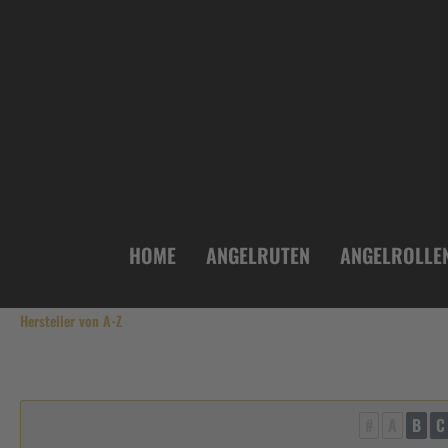
inhalt springen
HOME
ANGELRUTEN
ANGELROLLE
Hersteller von A-Z
#
A
B
C