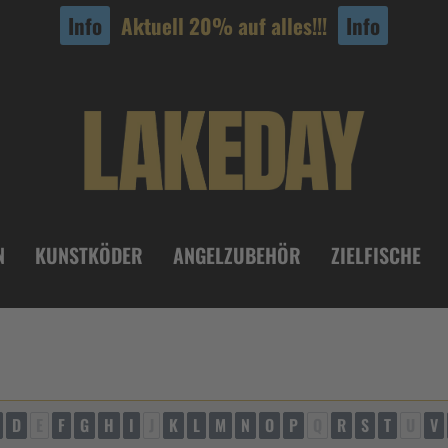
Info
Aktuell 20% auf alles!!!
Info
N
KUNSTKÖDER
ANGELZUBEHÖR
ZIELFISCHE
D
E
F
G
H
I
J
K
L
M
N
O
P
Q
R
S
T
U
V