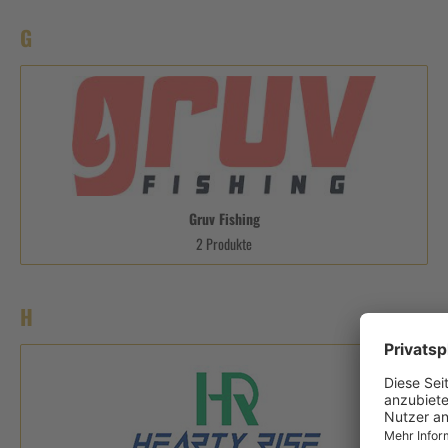
G
Gruv Fishing
2 Produkte
H