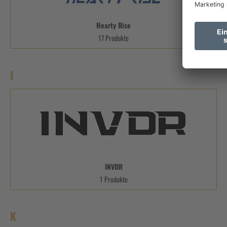
Hearty Rise
17 Produkte
I
INVDR
1 Produkte
K