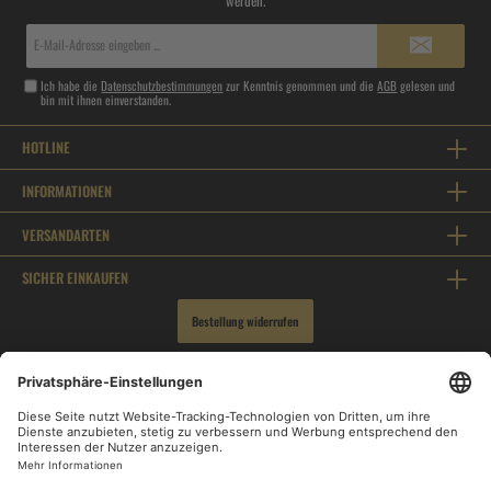
werden.
E-
Mail-
Adresse*
Ich habe die
Datenschutzbestimmungen
zur Kenntnis genommen und die
AGB
gelesen und
bin mit ihnen einverstanden.
HOTLINE
INFORMATIONEN
VERSANDARTEN
SICHER EINKAUFEN
Bestellung widerrufen