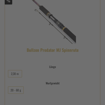
%
Bullzen Predator MJ Spinnrute
Länge
2,30 m
Wurfgewicht
20 - 60 g