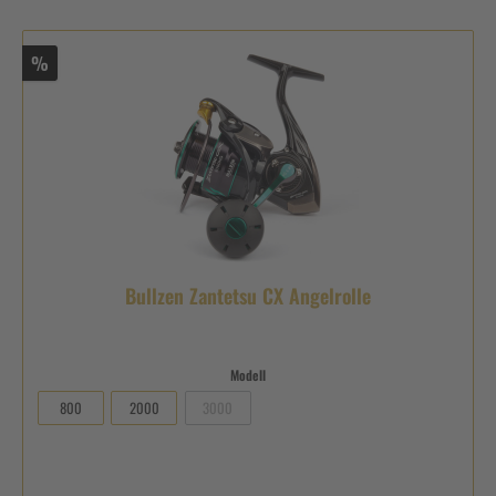
%
Bullzen Zantetsu CX Angelrolle
Modell
800
2000
3000