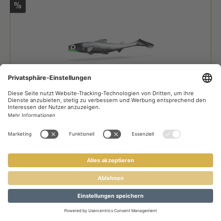
%
FishingGhost Renky Shad 22cm - Big Shad Renky
Shad Gummifisch
Länge
22,00 cm
Farbe