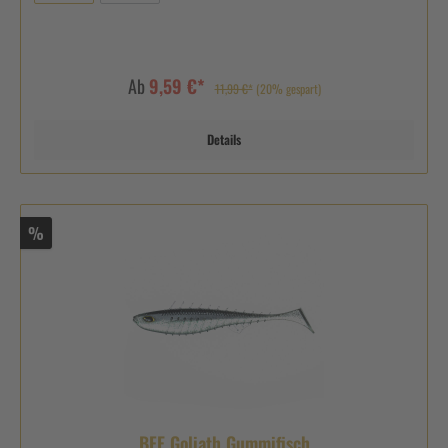
Ab
9,59 €*
11,99 €*
(20% gespart)
Details
%
BFE Goliath Gummifisch