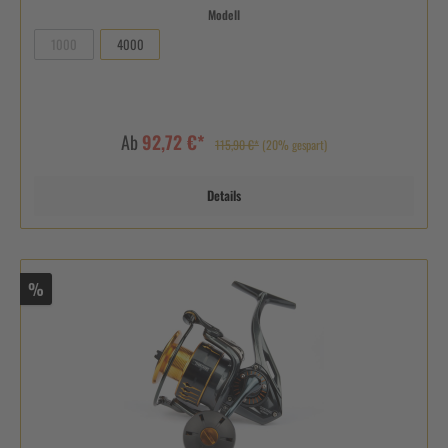
Modell
1000
4000
Ab
92,72 €*
115,90 €*
(20% gespart)
Details
%