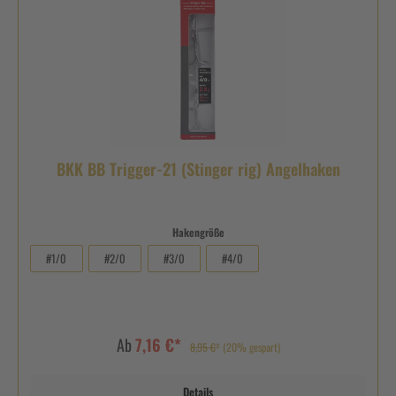
BKK BB Trigger-21 (Stinger rig) Angelhaken
Hakengröße
#1/0
#2/0
#3/0
#4/0
Ab
7,16 €*
8,95 €*
(20% gespart)
Details