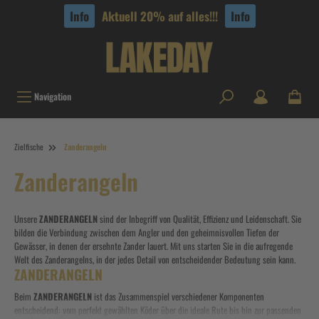
tinhalt springen
Info
Aktuell 20% auf alles!!!
Info
Navigation
Zielfische
Zanderangeln
Zanderangeln
Unsere
ZANDERANGELN
sind der Inbegriff von Qualität, Effizienz und Leidenschaft. Sie
bilden die Verbindung zwischen dem Angler und den geheimnisvollen Tiefen der
Gewässer, in denen der ersehnte Zander lauert. Mit uns starten Sie in die aufregende
Welt des Zanderangelns, in der jedes Detail von entscheidender Bedeutung sein kann.
ZANDERANGELN
Beim
ZANDERANGELN
ist das Zusammenspiel verschiedener Komponenten
entscheidend: vom perfekt gewählten Köder über die ideale Rute bis hin zur passenden