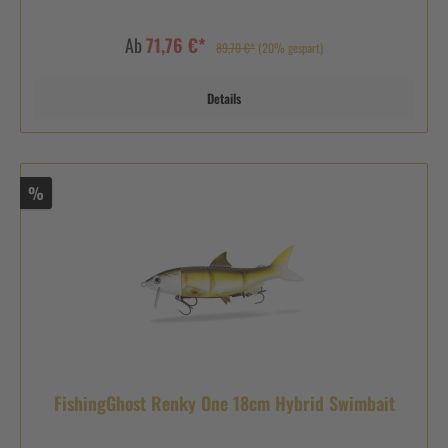
Ab
71,76 €*
89,70 €*
(20% gespart)
Details
%
FishingGhost Renky One 18cm Hybrid Swimbait