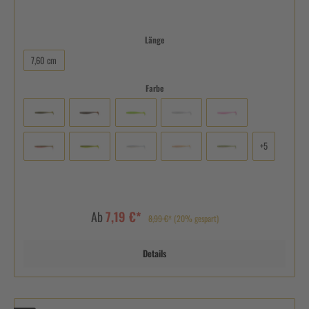
Länge
7,60 cm
Farbe
+
5
Ab
7,19 €*
8,99 €*
(20% gespart)
Details