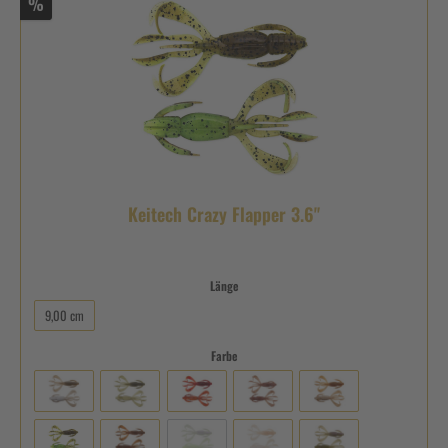
%
Keitech Crazy Flapper 3.6"
Länge
9,00 cm
Farbe