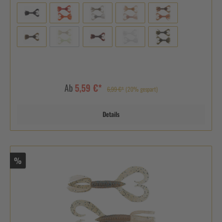
Ab
5,59 €*
6,99 €*
(20% gespart)
Details
%