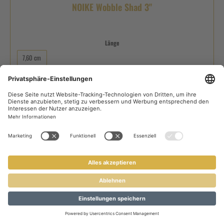
NOIKE Wobble Shad 3"
Länge
7,60 cm
Farbe
+
6
Ab
7,19 €*
8,99 €*
(20% gespart)
Details