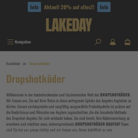
tinhalt springen
Info
Aktuell 20% auf alles!!!
Info
Navigation
Kunstköder
Dropshotköder
Dropshotköder
Willkommen in der beeindruckenden und faszinierenden Welt der
DROPSHOTKÖDER
.
Wir freuen uns, Sie auf Ihrer Reise in diese aufregende Sphäre des Angelns begleiten zu
dürfen. Unsere umfangreiche und sorgfältig ausgewählte Produktpalette ist präzise auf
die Bedürfnisse und Wünsche von Anglern zugeschnitten, die die fesselnde Methode
des Dropshot-Angelns für sich entdeckt haben. Sie sind bereit, Ihre Ködersammlung zu
erweitern und möchten neue, vielversprechende
DROPSHOTKÖDER KAUFEN?
Dann
sind Sie bei uns genau richtig und wir freuen uns, Ihnen behilflich zu sein.