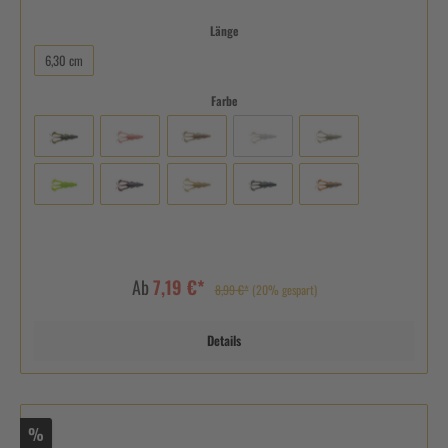
Länge
6,30 cm
Farbe
Ab
7,19 €*
8,99 €*
(20% gespart)
Details
%