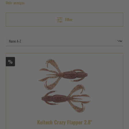
Willkommen in der Welt der DROPSHOTKÖDER
Mehr anzeigen
Angeln ist weit mehr als eine bloße Freizeitbeschäftigung. Es ist eine Leidenschaft, eine
Berufung, die tiefe Emotionen weckt und unvergessliche Momente schafft. Wie bei jeder
Filter
Passion, die das Herz höherschlagen lässt, spielt auch hier das passende Equipment eine
entscheidende, nicht zu unterschätzende Rolle. Gerade beim speziellen Dropshot-Angeln
sind die
DROPSHOTKÖDER
das Herz und die Seele des Ganzen. Sie verleihen Ihrer
Angelkunst den notwendigen Zauber, der sie erfolgreich und lohnend macht.
Diese besonderen Köder sind das Bindeglied zwischen Ihnen und dem ersehnten
Fangerfolg, und daher sollte man beim
DROPSHOTKÖDER KAUFEN
auf keinerlei
Weise Kompromisse eingehen. Jeder dieser Köder erzählt eine eigene Geschichte,
%
verführt mit seinem einzigartigen Tanz und hat das Potenzial, den Fisch Ihrer Träume an
die Oberfläche zu bringen. Wir begleiten Sie auf dieser spannenden Reise und helfen
Ihnen dabei, den perfekten
DROPSHOTKÖDER
zu finden. Es ist uns eine Freude und
Ehre, Teil Ihres Angelabenteuers zu sein und wir freuen uns darauf, gemeinsam mit
Ihnen neue Kapitel in Ihrer persönlichen Angelgeschichte zu schreiben.
ALLES, WAS SIE ÜBER DROPSHOTKÖDER WISSEN
MÜSSEN
Das Dropshot-Angeln ist eine Methode, die in den USA entstanden ist und sich seitdem
weltweit großer Beliebtheit erfreut. Das Prinzip ist einfach, aber effektiv: Der Köder
Keitech Crazy Flapper 2.8"
wird oberhalb eines Bleigewichts angebracht und dadurch knapp über dem
Gewässerboden präsentiert - ideal, um scheue oder vorsichtige Fische zu überlisten. Sie