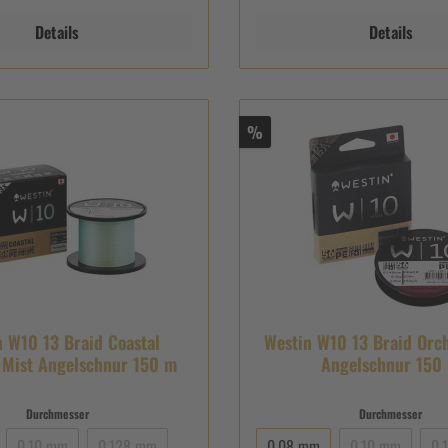
Details
Details
%
n W10 13 Braid Coastal
Westin W10 13 Braid Orc
 Mist Angelschnur 150 m
Angelschnur 150
Durchmesser
Durchmesser
0,10 mm
0,128 mm
0,08 mm
0,10 mm
0,