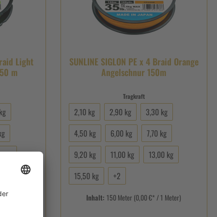
raid Light
SUNLINE SIGLON PE x 4 Braid Orange
150 m
Angelschnur 150m
Tragkraft
kg
2,10 kg
2,90 kg
3,30 kg
kg
4,50 kg
6,00 kg
7,70 kg
0 kg
9,20 kg
11,00 kg
13,00 kg
15,50 kg
+
2
1 Meter)
Inhalt:
150 Meter
(0,00 €* / 1 Meter)