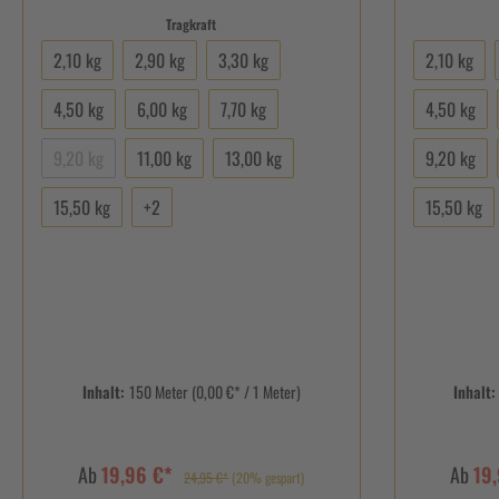
Tragkraft
2,10 kg
2,90 kg
3,30 kg
2,10 kg
4,50 kg
6,00 kg
7,70 kg
4,50 kg
9,20 kg
11,00 kg
13,00 kg
9,20 kg
15,50 kg
+
2
15,50 kg
Inhalt:
150 Meter
(0,00 €* / 1 Meter)
Inhalt
Ab
19,96 €*
Ab
19
24,95 €*
(20% gespart)