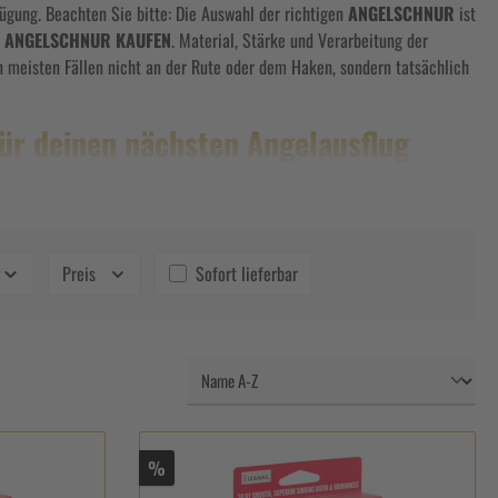
ügung. Beachten Sie bitte: Die Auswahl der richtigen
ANGELSCHNUR
ist
e
ANGELSCHNUR KAUFEN
. Material, Stärke und Verarbeitung der
en meisten Fällen nicht an der Rute oder dem Haken, sondern tatsächlich
ür deinen nächsten Angelausflug
lochtenen Fäden, ist nicht nur für die Belastbarkeit der Schnur wichtig,
esem Zusammenhang auch von Tragkraft. Problematisch ist dabei, dass eine
gen Verhältnis zueinander finden. Und das funktioniert nur, wenn Sie die
Preis
Sofort lieferbar
on-Schnüren. Monofile Schnüre bestehen aus Polyamid, landläufig als
erne zu monofilen Angelschnüren. Geflochtene Angelschnüre bieten bei
en Fasern aus Dyneema, Spectra oder Kevlar miteinander verflochten. Sie
hr Lichtbrechnungsindex ähnelt dem des Wassers. Für die Herstellung von
hre Zwecke gut geeignet ist, hängt aber auch von der bevorzugten
%
rden sich heftig wehren und in die Schnur beißen. Das muss die Schnur