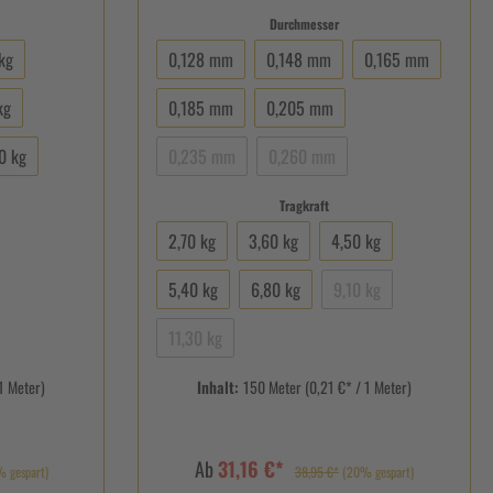
Durchmesser
kg
0,128 mm
0,148 mm
0,165 mm
kg
0,185 mm
0,205 mm
0 kg
0,235 mm
0,260 mm
Tragkraft
2,70 kg
3,60 kg
4,50 kg
5,40 kg
6,80 kg
9,10 kg
11,30 kg
1 Meter)
Inhalt:
150 Meter
(0,21 €* / 1 Meter)
Ab
31,16 €*
 gespart)
38,95 €*
(20% gespart)