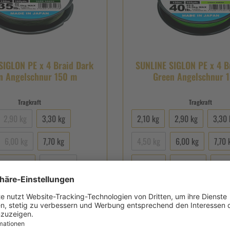
SIGLON PE x 4 Braid Dark
SUNLINE SIGLON PE x 4 B
n Angelschnur 150 m
Green Angelschnur 
Tragkraft
Tragkraft
2,90 kg
3,30 kg
2,10 kg
2,90 kg
3,30 
6,00 kg
7,70 kg
4,50 kg
6,00 kg
7,70 
11,00 kg
13,00 kg
9,20 kg
11,00 kg
13,0
+
2
15,50 kg
+
2
:
150 Meter
(0,00 €* / 1 Meter)
Inhalt:
150 Meter
(0,00 €* / 