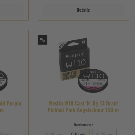
Details
%
hid Purple
Westin W10 Cast 'N' Jig 13 Braid
 m
Pickled Pink Angelschnur 150 m
Durchmesser
128 mm
0,08 mm
0,10 mm
0,128 mm