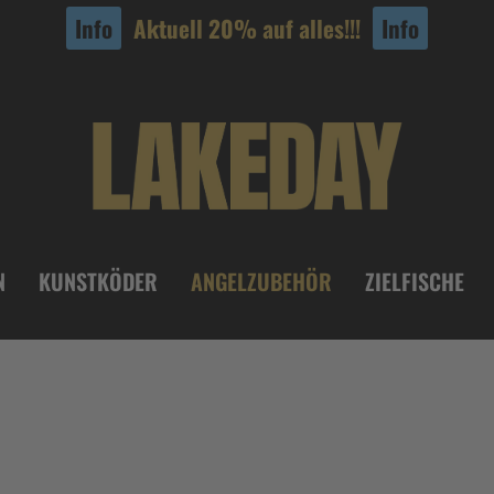
Info
Aktuell 20% auf alles!!!
Info
N
KUNSTKÖDER
ANGELZUBEHÖR
ZIELFISCHE