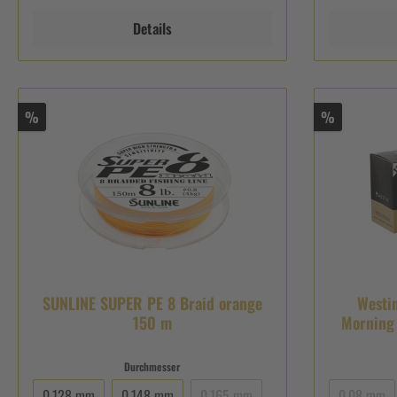
Details
%
%
SUNLINE SUPER PE 8 Braid orange
Westi
150 m
Morning
Durchmesser
0,128 mm
0,148 mm
0,165 mm
0,08 mm