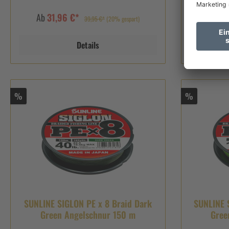
Ab
31,96 €*
Ab
13
39,95 €*
(20% gespart)
Details
%
%
SUNLINE SIGLON PE x 8 Braid Dark
SUNLINE S
Green Angelschnur 150 m
Gree