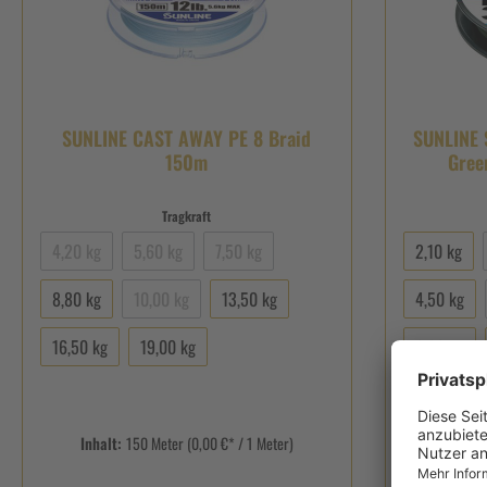
SUNLINE CAST AWAY PE 8 Braid
SUNLINE 
150m
Gree
Tragkraft
4,20 kg
5,60 kg
7,50 kg
2,10 kg
8,80 kg
10,00 kg
13,50 kg
4,50 kg
16,50 kg
19,00 kg
9,20 kg
15,50 kg
Inhalt:
150 Meter
(0,00 €* / 1 Meter)
Inhalt