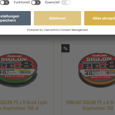
,56 €*
Ab
13,56 €*
16,95 €*
(20% gespart)
16,95 €*
(20%
Details
Details
%
IGLON PE x 8 Braid Light
SUNLINE SIGLON PE x 8 Br
n Angelschnur 150 m
Angelschnur 150