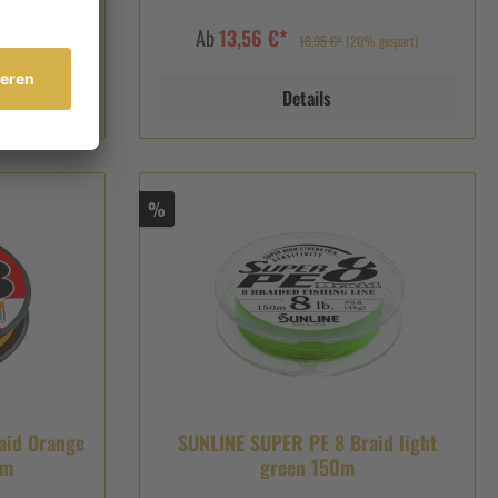
Ab
13,56 €*
 gespart)
16,95 €*
(20% gespart)
Details
%
aid Orange
SUNLINE SUPER PE 8 Braid light
 m
green 150m