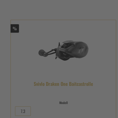
%
Svivlo Draken One Baitcastrolle
Modell
7.3