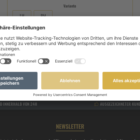
Variante
LH
RH
Ab
231,20 €*
289,00 €*
(20% gespart)
Details
D INNERHALB VON 24H
AUSGEZEICHNETER KUN
NEWSLETTER