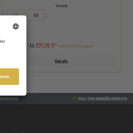
Variante
LH
RH
Ab
231,20 €*
289,00 €*
(20% gespart)
Details
DENSERVICE
VIELE ZAHLUNGMÖGLICHKEITEN