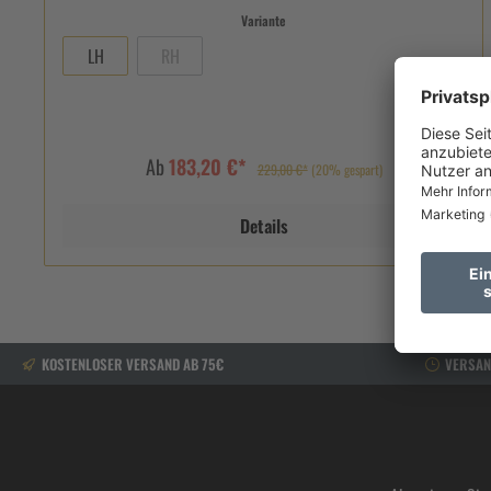
Variante
LH
RH
Ab
183,20 €*
229,00 €*
(20% gespart)
Details
KOSTENLOSER VERSAND AB 75€
VERSAN