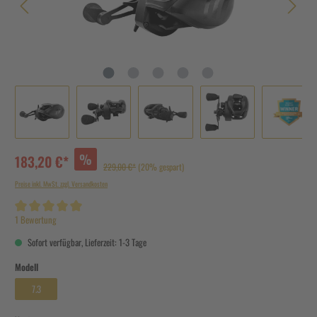
%
183,20 €*
229,00 €*
(20% gespart)
Preise inkl. MwSt. zzgl. Versandkosten
Durchschnittliche Bewertung von 5 von 5 Sternen
1 Bewertung
Sofort verfügbar, Lieferzeit: 1-3 Tage
Modell
7.3