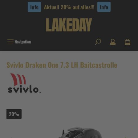
tinhalt springen
Info
Aktuell 20% auf alles!!!
Info
Navigation
Svivlo Draken One 7.3 LH Baitcastrolle
20%