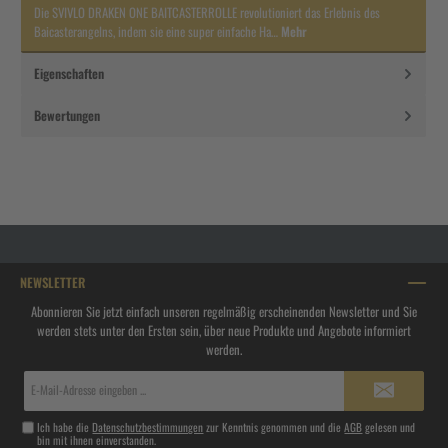
Die SVIVLO DRAKEN ONE BAITCASTERROLLE revolutioniert das Erlebnis des
Baicasterangelns, indem sie eine super einfache Ha…
Mehr
Eigenschaften
Bewertungen
NEWSLETTER
Abonnieren Sie jetzt einfach unseren regelmäßig erscheinenden Newsletter und Sie
werden stets unter den Ersten sein, über neue Produkte und Angebote informiert
werden.
E-
Mail-
Adresse*
Ich habe die
Datenschutzbestimmungen
zur Kenntnis genommen und die
AGB
gelesen und
bin mit ihnen einverstanden.