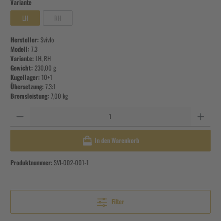
Variante
LH
RH
Hersteller:
Svivlo
Modell:
7.3
Variante:
LH
, RH
Gewicht:
230,00 g
Kugellager:
10+1
Übersetzung:
7.3:1
Bremsleistung:
7,00 kg
Anzahl
In den Warenkorb
Produktnummer:
SVI-002-001-1
Filter