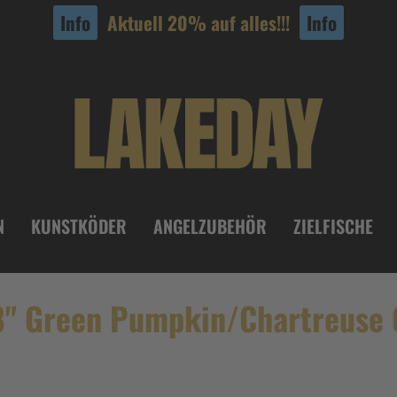
Info
Aktuell 20% auf alles!!!
Info
N
KUNSTKÖDER
ANGELZUBEHÖR
ZIELFISCHE
.8" Green Pumpkin/Chartreuse