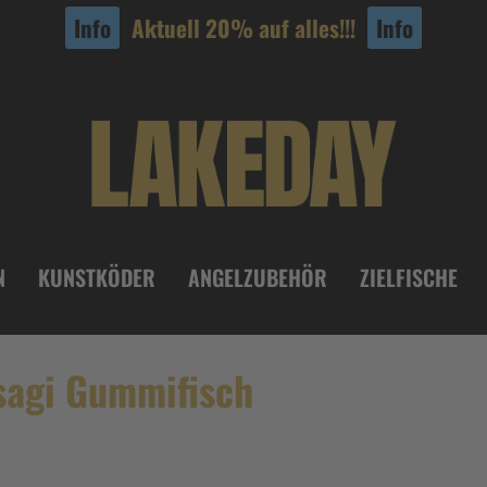
Info
Aktuell 20% auf alles!!!
Info
N
KUNSTKÖDER
ANGELZUBEHÖR
ZIELFISCHE
sagi Gummifisch