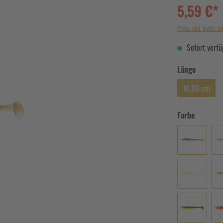
5,59 €*
Preise inkl. MwSt. zz
Sofort verfüg
Länge
10,00 cm
Farbe