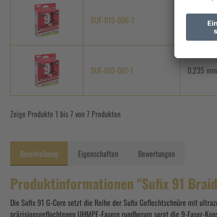
SUF-015-006-1
0,205 mm
SUF-015-007-1
0,235 mm
Zeige Produkte 1 bis 7 von 7 Produkten
Beschreibung
Eigenschaften
Bewertungen
Produktinformationen "Sufix 91 Brai
Die Sufix 91 G-Core setzt die Reihe der Sufix Geflechtschnüre mit ult
präzisionsgeflochtenen UHMPE-Fasern rundherum sorgt die 9-Faser-Konst