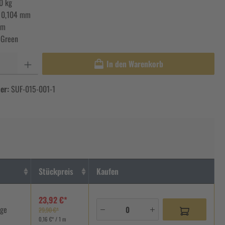
0 kg
:
0,104 mm
 m
 Green
In den Warenkorb
er:
SUF-015-001-1
Stückpreis
Kaufen
23,92 €*
age
29,90 €*
0,16 €* / 1 m