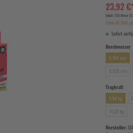
23,92 €
Inhalt:
150 Meter
(0
Preise inkl. MwSt. zz
Sofort verfüg
Durchmesser
0,104 mm
0,205 mm
Tragkraft
4,90 kg
14,50 kg
Hersteller:
SU