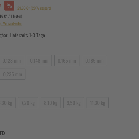
*
%
29,90 €*
(20% gespart)
,16 €* / 1 Meter)
gl. Versandkosten
bar, Lieferzeit: 1-3 Tage
0,128 mm
0,148 mm
0,165 mm
0,185 mm
0,235 mm
6,30 kg
7,20 kg
8,10 kg
9,50 kg
11,30 kg
FIX