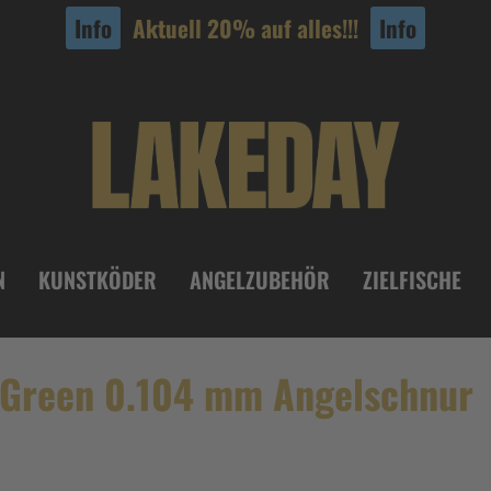
Info
Aktuell 20% auf alles!!!
Info
N
KUNSTKÖDER
ANGELZUBEHÖR
ZIELFISCHE
s Green 0.104 mm Angelschnur