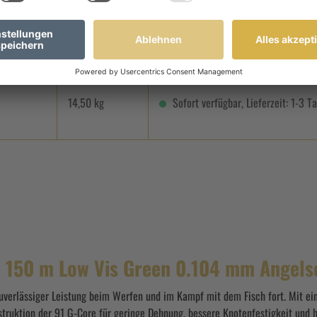
11,30 kg
Sofort verfügbar, Lieferzeit: 1-3 T
14,50 kg
Sofort verfügbar, Lieferzeit: 1-3 T
d 150 m Low Vis Green 0.104 mm Angels
razuverlässiger Leistung beim Werfen und im Kampf mit dem Fisch fort. Mit
ruktion der 91 G-Core für geringe Dehnung, bessere Knotenfestigkeit und hö