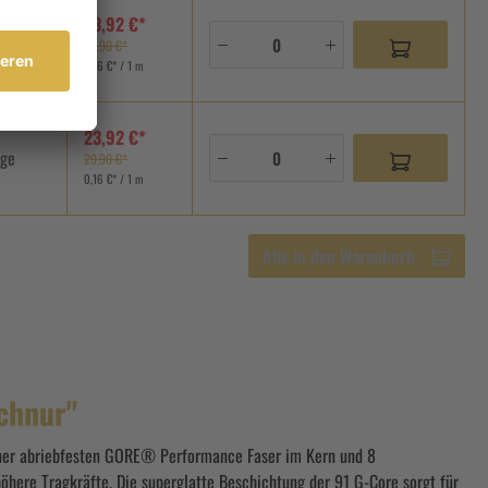
23,92 €*
age
29,90 €*
0,16 €* / 1 m
23,92 €*
age
29,90 €*
0,16 €* / 1 m
Alle in den Warenkorb
chnur"
 einer abriebfesten GORE® Performance Faser im Kern und 8
here Tragkräfte. Die superglatte Beschichtung der 91 G-Core sorgt für