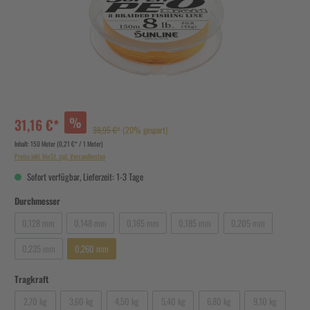
%
31,16 €*
38,95 €*
(20% gespart)
Inhalt:
150 Meter
(0,21 €* / 1 Meter)
Preise inkl. MwSt. zzgl. Versandkosten
Sofort verfügbar, Lieferzeit: 1-3 Tage
Durchmesser
0,128 mm
0,148 mm
0,165 mm
0,185 mm
0,205 mm
0,235 mm
0,260 mm
Tragkraft
2,70 kg
3,60 kg
4,50 kg
5,40 kg
6,80 kg
9,10 kg