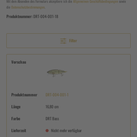
Mit dem Absenden des Formulars akzeptiere ich die
Allgemeinen Geschäftsbedingungen
sowie
die
Datenschutzbestimmungen
.
Produktnummer:
DRT-004-001-18
Filter
Vorschau
Produktnummer
DRT-004-001-1
Länge
16,80 cm
Farbe
DRT Bass
Lieferzeit
Nicht mehr verfügbar