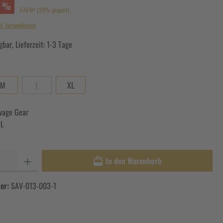
%
7,72 €*
(20% gespart)
gl. Versandkosten
bar, Lieferzeit: 1-3 Tage
M
L
XL
vage Gear
 L
In den Warenkorb
er:
SAV-013-003-1