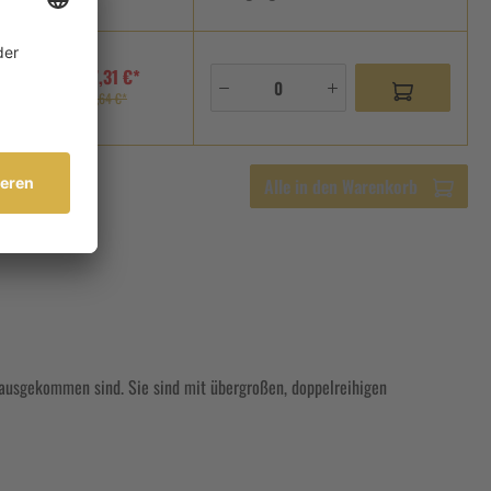
17,31 €*
age
21,64 €*
Alle in den Warenkorb
 ausgekommen sind. Sie sind mit übergroßen, doppelreihigen