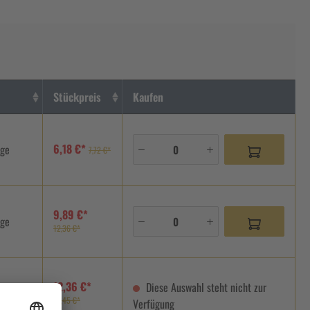
Stückpreis
Kaufen
6,18 €*
age
7,72 €*
9,89 €*
age
12,36 €*
12,36 €*
Diese Auswahl steht nicht zur
15,45 €*
Verfügung