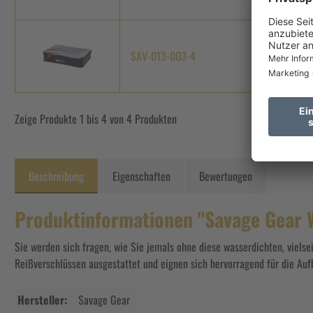
SAV-013-003-4
XL
Zeige Produkte 1 bis 4 von 4 Produkten
Beschreibung
Eigenschaften
Bewertungen
Produktinformationen "Savage Gear
Sie werden sich fragen, wie Sie jemals ohne diese wasserdichten, viel
Reißverschlüssen ausgestattet und eignen sich hervorragend für die Auf
Hersteller:
Savage Gear