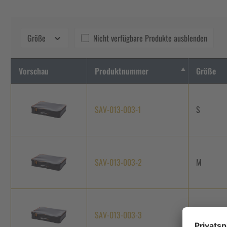
Größe
Nicht verfügbare Produkte ausblenden
Vorschau
Produktnummer
Größe
SAV-013-003-1
S
SAV-013-003-2
M
SAV-013-003-3
L