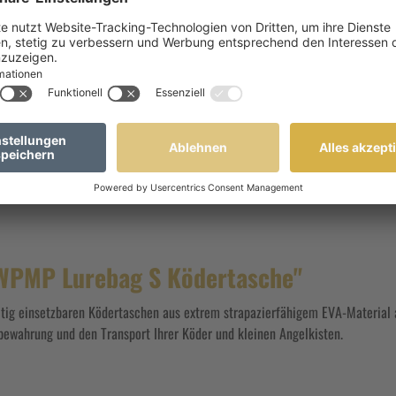
Sofort verfügbar, Lieferzeit: 1-3 T
 WPMP Lurebag S Ködertasche"
seitig einsetzbaren Ködertaschen aus extrem strapazierfähigem EVA-Material
bewahrung und den Transport Ihrer Köder und kleinen Angelkisten.