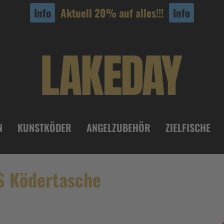
Info
Aktuell 20% auf alles!!!
Info
N
KUNSTKÖDER
ANGELZUBEHÖR
ZIELFISCHE
S Ködertasche