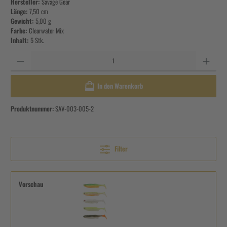
Hersteller:
Savage Gear
Länge:
7,50 cm
Gewicht:
5,00 g
Farbe:
Clearwater Mix
Inhalt:
5 Stk.
Anzahl
In den Warenkorb
Produktnummer:
SAV-003-005-2
Filter
Vorschau