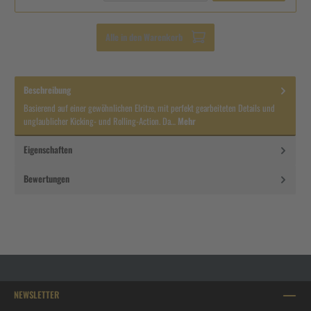
Alle in den Warenkorb
Beschreibung
Basierend auf einer gewöhnlichen Elritze, mit perfekt gearbeiteten Details und
unglaublicher Kicking- und Rolling-Action. Da…
Mehr
Eigenschaften
Bewertungen
NEWSLETTER