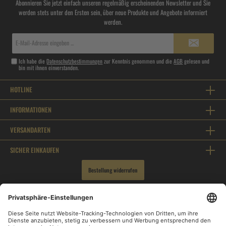
Abonnieren Sie jetzt einfach unseren regelmäßig erscheinenden Newsletter und Sie
werden stets unter den Ersten sein, über neue Produkte und Angebote informiert
werden.
E-
Mail-
Adresse*
Ich habe die
Datenschutzbestimmungen
zur Kenntnis genommen und die
AGB
gelesen und
bin mit ihnen einverstanden.
HOTLINE
INFORMATIONEN
VERSANDARTEN
SICHER EINKAUFEN
Bestellung widerrufen