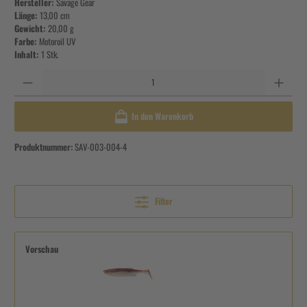
Hersteller:
Savage Gear
Länge:
13,00 cm
Gewicht:
20,00 g
Farbe:
Motoroil UV
Inhalt:
1 Stk.
Anzahl
In den Warenkorb
Produktnummer:
SAV-003-004-4
Filter
Vorschau