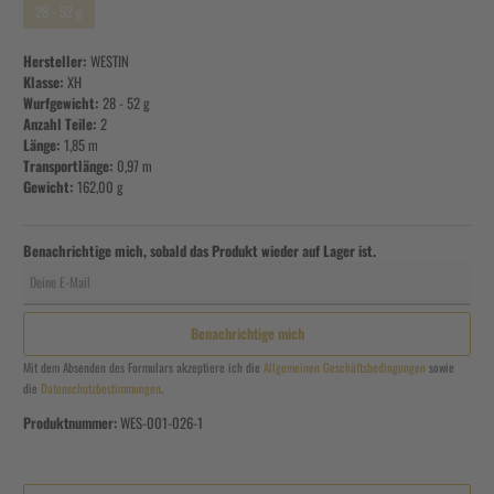
28 - 52 g
Hersteller:
WESTIN
Klasse:
XH
Wurfgewicht:
28 - 52 g
Anzahl Teile:
2
Länge:
1,85 m
Transportlänge:
0,97 m
Gewicht:
162,00 g
Benachrichtige mich, sobald das Produkt wieder auf Lager ist.
Deine E-Mail
Benachrichtige mich
Mit dem Absenden des Formulars akzeptiere ich die
Allgemeinen Geschäftsbedingungen
sowie
die
Datenschutzbestimmungen
.
Produktnummer:
WES-001-026-1