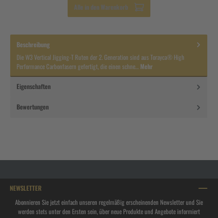
Alle in den Warenkorb
Beschreibung
Die W3 Vertical Jigging-T Ruten der 2. Generation sind aus Torayca® High
Performance Carbonfasern gefertigt, die einen schne…
Mehr
Eigenschaften
Bewertungen
NEWSLETTER
Abonnieren Sie jetzt einfach unseren regelmäßig erscheinenden Newsletter und Sie
werden stets unter den Ersten sein, über neue Produkte und Angebote informiert