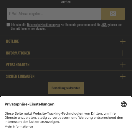
werden.
E-
Mail-
Adresse*
Ich habe die
Datenschutzbestimmungen
zur Kenntnis genommen und die
AGB
gelesen und
bin mit ihnen einverstanden.
HOTLINE
INFORMATIONEN
VERSANDARTEN
SICHER EINKAUFEN
Bestellung widerrufen