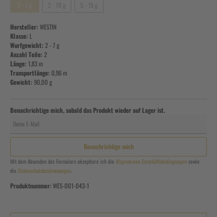
2 - 7 g
2 - 10 g
5 - 15 g
Hersteller:
WESTIN
Klasse:
L
Wurfgewicht:
2 - 7 g
Anzahl Teile:
2
Länge:
1,83 m
Transportlänge:
0,96 m
Gewicht:
90,00 g
Benachrichtige mich, sobald das Produkt wieder auf Lager ist.
Deine E-Mail
Benachrichtige mich
Mit dem Absenden des Formulars akzeptiere ich die
Allgemeinen Geschäftsbedingungen
sowie
die
Datenschutzbestimmungen
.
Produktnummer:
WES-001-043-1