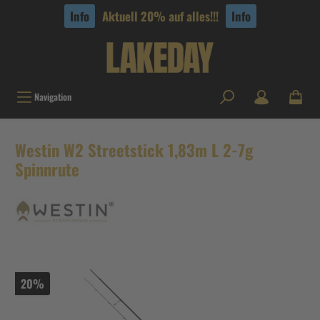
tinhalt springen
Info
Aktuell 20% auf alles!!!
Info
Navigation
Westin W2 Streetstick 1,83m L 2-7g
Spinnrute
20%