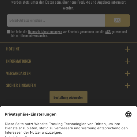
werden stets unter den Ersten sein, über neue Produkte und Angebote informiert
werden.
E-
Mail-
Adresse*
Ich habe die
Datenschutzbestimmungen
zur Kenntnis genommen und die
AGB
gelesen und
bin mit ihnen einverstanden.
HOTLINE
INFORMATIONEN
VERSANDARTEN
SICHER EINKAUFEN
Bestellung widerrufen