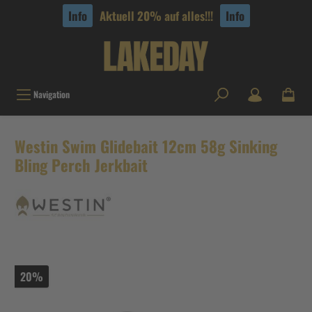
tinhalt springen
Info
Aktuell 20% auf alles!!!
Info
Navigation
Westin Swim Glidebait 12cm 58g Sinking
Bling Perch Jerkbait
20%