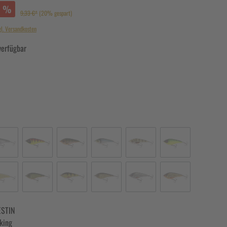
%
9,33 €*
(20% gespart)
gl. Versandkosten
verfügbar
STIN
king