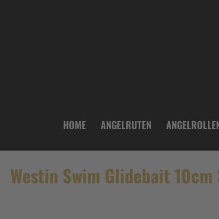
inhalt springen
HOME
ANGELRUTEN
ANGELROLLE
Westin Swim Glidebait 10cm 