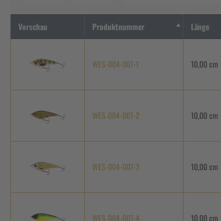
Vorschau
Produktnummer
Länge
WES-004-007-1
10,00 cm
WES-004-007-2
10,00 cm
WES-004-007-3
10,00 cm
WES-004-007-4
10,00 cm