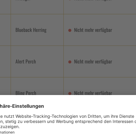
Blueback Herring
Nicht mehr verfügbar
Alert Perch
Nicht mehr verfügbar
Bling Perch
Nicht mehr verfügbar
3D Headlight
Nicht mehr verfügbar