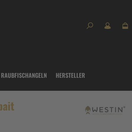
RAUBFISCHANGELN
HERSTELLER
bait