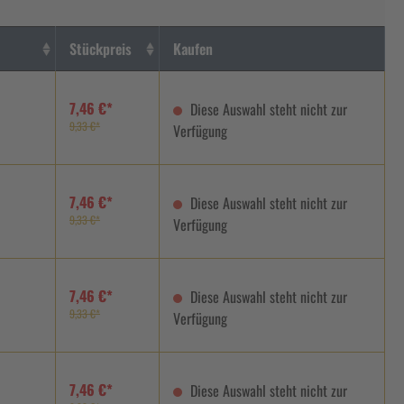
Stückpreis
Kaufen
7,46 €*
Diese Auswahl steht nicht zur
9,33 €*
Verfügung
7,46 €*
Diese Auswahl steht nicht zur
9,33 €*
Verfügung
7,46 €*
Diese Auswahl steht nicht zur
9,33 €*
Verfügung
7,46 €*
Diese Auswahl steht nicht zur