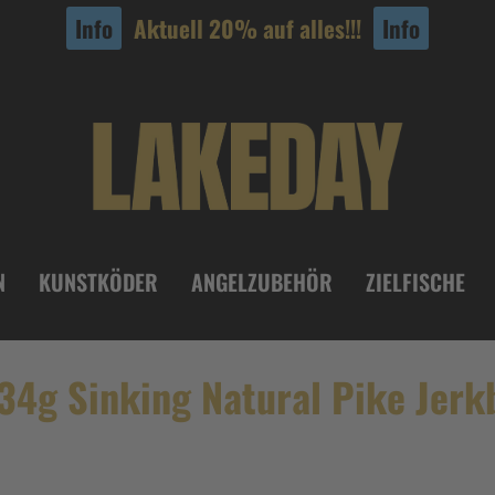
Info
Aktuell 20% auf alles!!!
Info
N
KUNSTKÖDER
ANGELZUBEHÖR
ZIELFISCHE
34g Sinking Natural Pike Jerk