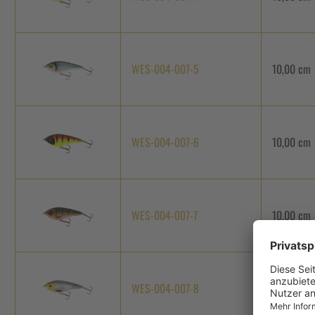
WES-004-007-5
10,00 cm
WES-004-007-6
10,00 cm
WES-004-007-7
10,00 cm
WES-004-007-8
10,00 cm