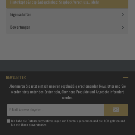
Hinterkopf o&nbsp;&nbsp;&nbsp; Snapback Verschluss…
Mehr
Eigenschaften
Bewertungen
NEWSLETTER
Abonnieren Sie jetzt einfach unseren regelmäßig erscheinenden Newsletter und Sie
werden stets unter den Ersten sein, über neue Produkte und Angebote informiert
werden.
E-
Mail-
Adresse*
Ich habe die
Datenschutzbestimmungen
zur Kenntnis genommen und die
AGB
gelesen und
bin mit ihnen einverstanden.