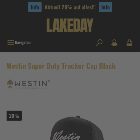
tinhalt springen
Info
Aktuell 20% auf alles!!!
Info
Navigation
Westin Super Duty Trucker Cap Black
20%