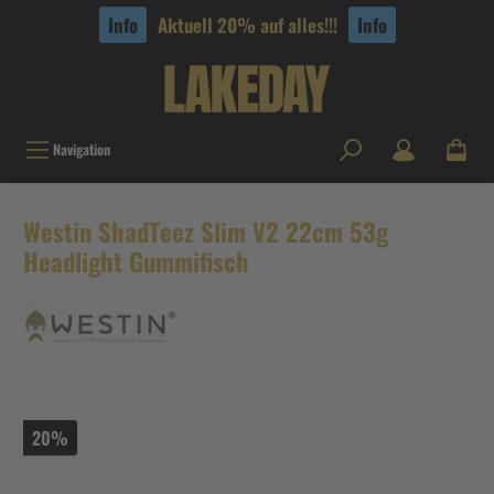
tinhalt springen
Info
Aktuell 20% auf alles!!!
Info
Navigation
Westin ShadTeez Slim V2 22cm 53g
Headlight Gummifisch
20%