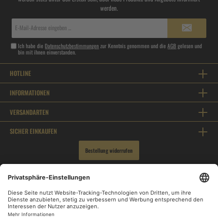
werden.
E-
Mail-
Adresse*
Ich habe die
Datenschutzbestimmungen
zur Kenntnis genommen und die
AGB
gelesen und
bin mit ihnen einverstanden.
HOTLINE
INFORMATIONEN
VERSANDARTEN
SICHER EINKAUFEN
Bestellung widerrufen