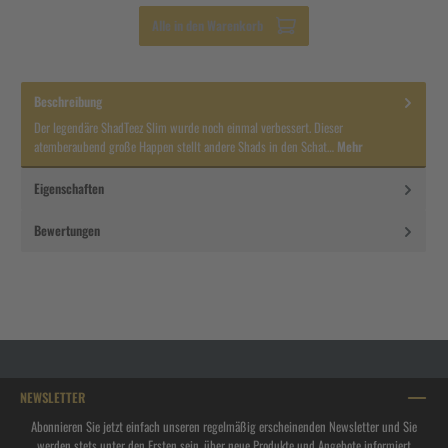
Alle in den Warenkorb
Beschreibung
Der legendäre ShadTeez Slim wurde noch einmal verbessert. Dieser
atemberaubend große Happen stellt andere Shads in den Schat…
Mehr
Eigenschaften
Bewertungen
NEWSLETTER
Abonnieren Sie jetzt einfach unseren regelmäßig erscheinenden Newsletter und Sie
werden stets unter den Ersten sein, über neue Produkte und Angebote informiert