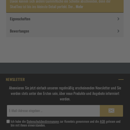
Davon können sich andere Gummifische ein Scheibe abschneiden, denn der
ShadTeez ist bis ins kleinste Detail perfekt. Der…
Mehr
Eigenschaften
Bewertungen
NEWSLETTER
Abonnieren Sie jetzt einfach unseren regelmäßig erscheinenden Newsletter und Sie
werden stets unter den Ersten sein, über neue Produkte und Angebote informiert
werden.
E-
Mail-
Adresse*
Ich habe die
Datenschutzbestimmungen
zur Kenntnis genommen und die
AGB
gelesen und
bin mit ihnen einverstanden.