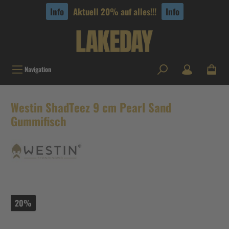
tinhalt springen
Info
Aktuell 20% auf alles!!!
Info
Navigation
Westin ShadTeez 9 cm Pearl Sand
Gummifisch
20%