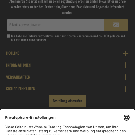
Abonnieren Sie jetzt einfach unseren regelmäßig erscheinenden Newsletter und Sie
werden stets unter den Ersten sein, über neue Produkte und Angebote informiert
werden.
E-
Mail-
Adresse*
Ich habe die
Datenschutzbestimmungen
zur Kenntnis genommen und die
AGB
gelesen und
bin mit ihnen einverstanden.
HOTLINE
INFORMATIONEN
VERSANDARTEN
SICHER EINKAUFEN
Bestellung widerrufen