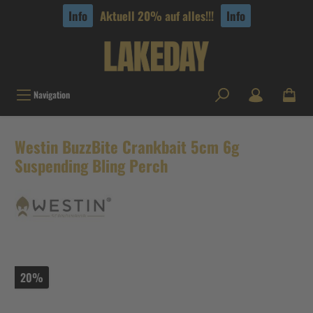
tinhalt springen
Info
Aktuell 20% auf alles!!!
Info
Navigation
Westin BuzzBite Crankbait 5cm 6g
Suspending Bling Perch
20%