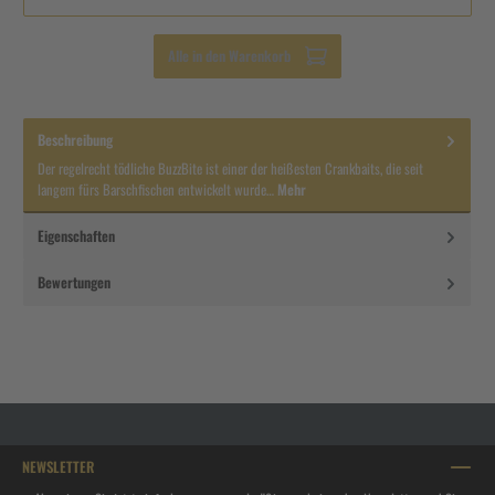
Alle in den Warenkorb
Beschreibung
Der regelrecht tödliche BuzzBite ist einer der heißesten Crankbaits, die seit
langem fürs Barschfischen entwickelt wurde…
Mehr
Eigenschaften
Bewertungen
NEWSLETTER