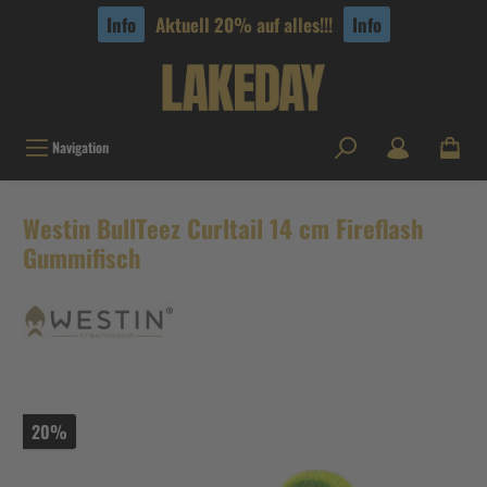
tinhalt springen
Info
Aktuell 20% auf alles!!!
Info
Navigation
Westin BullTeez Curltail 14 cm Fireflash
Gummifisch
20%