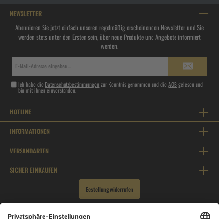
NEWSLETTER
Abonnieren Sie jetzt einfach unseren regelmäßig erscheinenden Newsletter und Sie
werden stets unter den Ersten sein, über neue Produkte und Angebote informiert
werden.
E-
Mail-
Adresse*
Ich habe die
Datenschutzbestimmungen
zur Kenntnis genommen und die
AGB
gelesen und
bin mit ihnen einverstanden.
HOTLINE
INFORMATIONEN
VERSANDARTEN
SICHER EINKAUFEN
Bestellung widerrufen