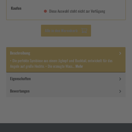
Kaufen
Diese Auswahl steht nicht zur Verfügung
Alle in den Warenkorb
Beschreibung
• Die perfekte Symbiose aus einem Jigkopf und Bucktail, entwickelt für das
Angeln auf große Hechte. • Die erzeugte Wass…
Mehr
Eigenschaften
Bewertungen