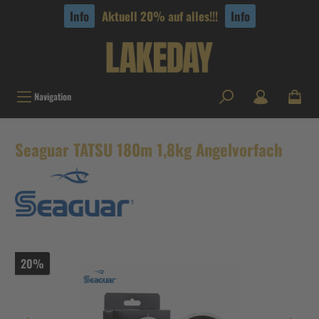
tinhalt springen
Info
Aktuell 20% auf alles!!!
Info
Navigation
Seaguar TATSU 180m 1,8kg Angelvorfach
20%