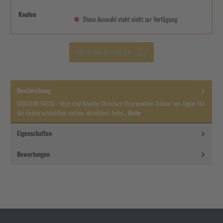
Kaufen
Diese Auswahl steht nicht zur Verfügung
Alle in den Warenkorb
Beschreibung
SEAGUAR TATSU - High-End Double-Structure Fluorocarbon-Schnur aus Japan Für
die Fische unsichtbar, extrem abriebfest, hohe…
Mehr
Eigenschaften
Bewertungen