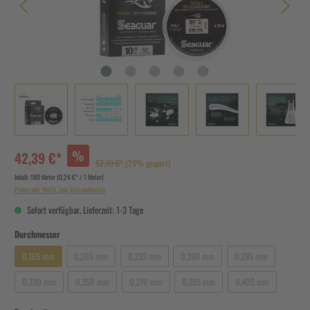
%
42,39 €*
52,99 €*
(20% gespart)
Inhalt:
180 Meter
(0,24 €* / 1 Meter)
Preise inkl. MwSt. zzgl. Versandkosten
Sofort verfügbar, Lieferzeit: 1-3 Tage
Durchmesser
0,165 mm
0,205 mm
0,235 mm
0,260 mm
0,285 mm
0,330 mm
0,350 mm
0,370 mm
0,385 mm
0,405 mm