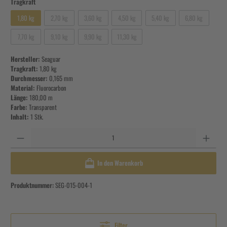
Tragkraft
1,80 kg
2,70 kg
3,60 kg
4,50 kg
5,40 kg
6,80 kg
7,70 kg
9,10 kg
9,90 kg
11,30 kg
Hersteller:
Seaguar
Tragkraft:
1,80 kg
Durchmesser:
0,165 mm
Material:
Fluorocarbon
Länge:
180,00 m
Farbe:
Transparent
Inhalt:
1 Stk.
Anzahl
In den Warenkorb
Produktnummer:
SEG-015-004-1
Filter