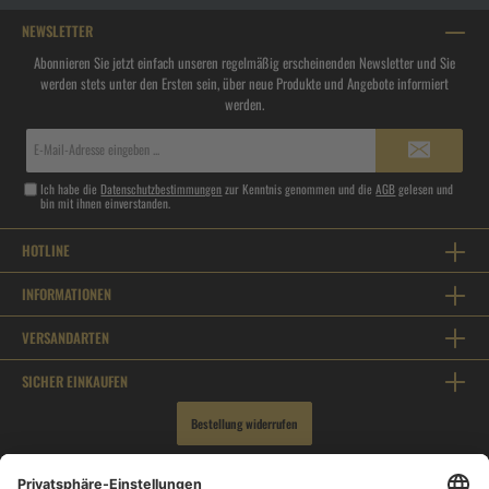
NEWSLETTER
Abonnieren Sie jetzt einfach unseren regelmäßig erscheinenden Newsletter und Sie
werden stets unter den Ersten sein, über neue Produkte und Angebote informiert
werden.
E-
Mail-
Adresse*
Ich habe die
Datenschutzbestimmungen
zur Kenntnis genommen und die
AGB
gelesen und
bin mit ihnen einverstanden.
HOTLINE
INFORMATIONEN
VERSANDARTEN
SICHER EINKAUFEN
Bestellung widerrufen