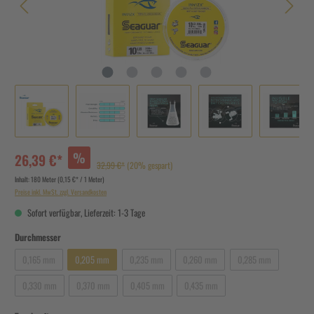
%
26,39 €*
32,99 €*
(20% gespart)
Inhalt:
180 Meter
(0,15 €* / 1 Meter)
Preise inkl. MwSt. zzgl. Versandkosten
Sofort verfügbar, Lieferzeit: 1-3 Tage
Durchmesser
0,165 mm
0,205 mm
0,235 mm
0,260 mm
0,285 mm
0,330 mm
0,370 mm
0,405 mm
0,435 mm