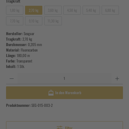
Tragkraft
1,80 kg
2,70 kg
3,60 kg
4,50 kg
5,40 kg
6,80 kg
7,70 kg
9,10 kg
11,30 kg
Hersteller:
Seaguar
Tragkraft:
2,70 kg
Durchmesser:
0,205 mm
Material:
Fluorocarbon
Länge:
180,00 m
Farbe:
Transparent
Inhalt:
1 Stk.
Anzahl
In den Warenkorb
Produktnummer:
SEG-015-003-2
Filter