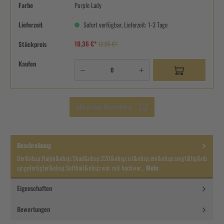
Farbe
Purple Lady
Lieferzeit
Sofort verfügbar, Lieferzeit: 1-3 Tage
10,36 €*
Stückpreis
12,95 €*
Kaufen
Alle in den Warenkorb
Beschreibung
Der&nbsp;Raijin&nbsp;Shad&nbsp;220&nbsp;ist&nbsp;ein&nbsp;sorgfältig&nb
sp;gefertigter&nbsp;Softbait&nbsp;was mit hochwer…
Mehr
Eigenschaften
Bewertungen