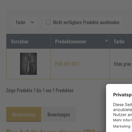
Farbe
Nicht verfügbare Produkte ausblenden
Vorschau
Produktnummer
Farbe
PCR-007-011-1
titan grau
Zeige Produkte 1 bis 1 von 1 Produkten
Beschreibung
Bewertungen