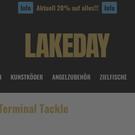
Info
Aktuell 20% auf alles!!!
Info
N
KUNSTKÖDER
ANGELZUBEHÖR
ZIELFISCHE
Terminal Tackle