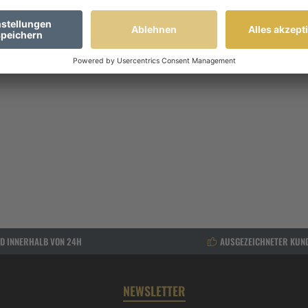
d Holder To Go Terminal Tackle"
gs am Kajak, Rucksack, Gürtellasche, Bellyboot, Boot etc. sicher und schnel
 Wechselgewichte griffbereit.
D INNERHALB VON 24H
AUSGEZEICHNETER KUN
NEWSLETTER