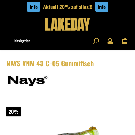
tinhalt springen
Info
Aktuell 20% auf alles!!!
Info
Navigation
NAYS VNM 43 C-05 Gummifisch
20%