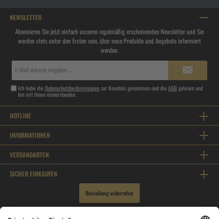
NEWSLETTER
Abonnieren Sie jetzt einfach unseren regelmäßig erscheinenden Newsletter und Sie
werden stets unter den Ersten sein, über neue Produkte und Angebote informiert
werden.
E-
Mail-
Adresse*
Ich habe die
Datenschutzbestimmungen
zur Kenntnis genommen und die
AGB
gelesen und
bin mit ihnen einverstanden.
HOTLINE
INFORMATIONEN
VERSANDARTEN
SICHER EINKAUFEN
Bestellung widerrufen