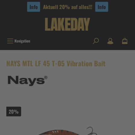
tinhalt springen
Info
Aktuell 20% auf alles!!!
Info
Navigation
NAYS MTL LF 45 T-05 Vibration Bait
20%