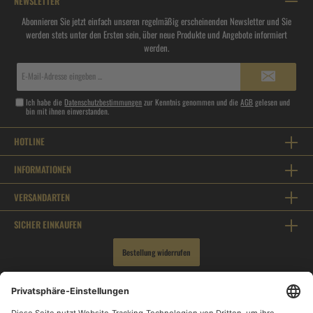
NEWSLETTER
Abonnieren Sie jetzt einfach unseren regelmäßig erscheinenden Newsletter und Sie
werden stets unter den Ersten sein, über neue Produkte und Angebote informiert
werden.
E-
Mail-
Adresse*
Ich habe die
Datenschutzbestimmungen
zur Kenntnis genommen und die
AGB
gelesen und
bin mit ihnen einverstanden.
HOTLINE
INFORMATIONEN
VERSANDARTEN
SICHER EINKAUFEN
Bestellung widerrufen