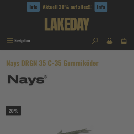
tinhalt springen
Info
Aktuell 20% auf alles!!!
Info
Navigation
Nays DRGN 35 C-35 Gummiköder
20%