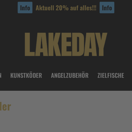
Info
Aktuell 20% auf alles!!!
Info
N
KUNSTKÖDER
ANGELZUBEHÖR
ZIELFISCHE
ler