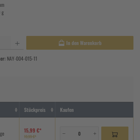
mm
 g
In den Warenkorb
er:
NAY-004-015-11
Stückpreis
Kaufen
15,99 €*
age
19,99 €*