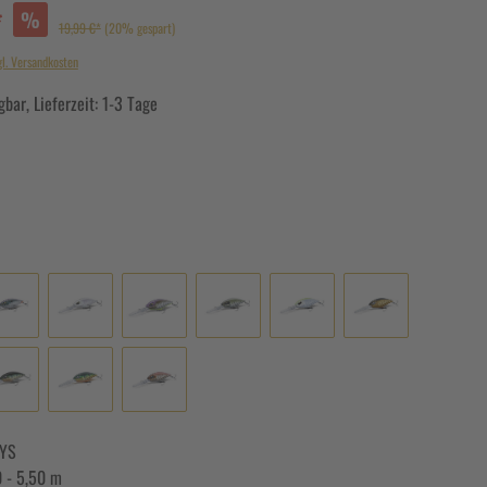
*
%
19,99 €*
(20% gespart)
gl. Versandkosten
bar, Lieferzeit: 1-3 Tage
YS
0 - 5,50 m