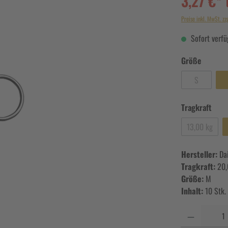
3,27 €*
Preise inkl. MwSt. zz
Sofort verfüg
Größe
S
Tragkraft
13,00 kg
Hersteller:
Da
Tragkraft:
20,
Größe:
M
Inhalt:
10 Stk.
Anzahl