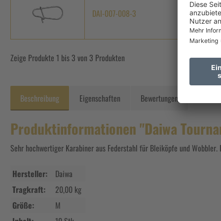
DAI-007-008-3
L
Zeige Produkte 1 bis 3 von 3 Produkten
Beschreibung
Eigenschaften
Bewertungen
Produktinformationen "Daiwa Tourna
Sehr hochwertiger Karabiner aus Federstahl für Bleiköpfe und Wobbler. 
Hersteller:
Daiwa
Tragkraft:
20,00 kg
Größe:
M