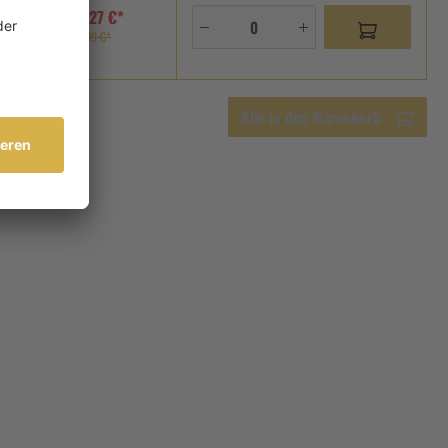
3,27 €*
age
4,09 €*
Alle in den Warenkorb