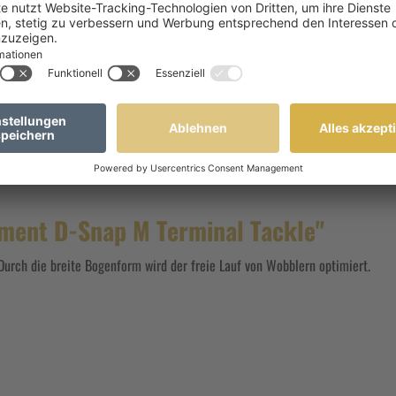
25,00 kg
Sofort verfügbar, Lieferzeit: 1-3 T
ment D-Snap M Terminal Tackle"
Durch die breite Bogenform wird der freie Lauf von Wobblern optimiert.