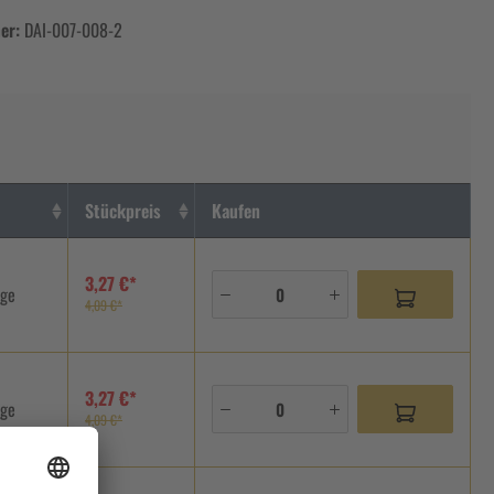
er:
DAI-007-008-2
Stückpreis
Kaufen
3,27 €*
age
4,09 €*
3,27 €*
age
4,09 €*