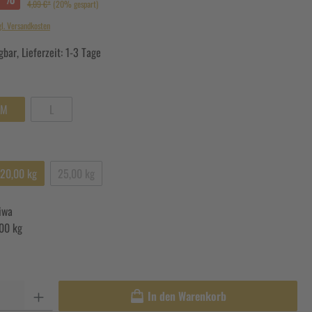
4,09 €*
(20% gespart)
gl. Versandkosten
bar, Lieferzeit: 1-3 Tage
M
L
20,00 kg
25,00 kg
iwa
00 kg
In den Warenkorb