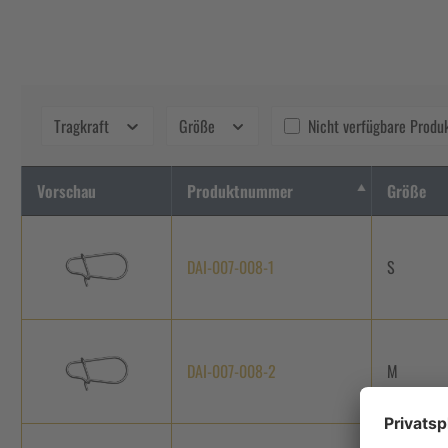
Tragkraft
Größe
Nicht verfügbare Produ
Vorschau
Produktnummer
Größe
DAI-007-008-1
S
DAI-007-008-2
M