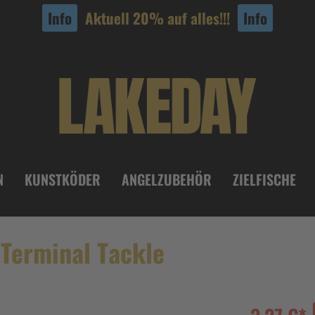
Info
Aktuell 20% auf alles!!!
Info
N
KUNSTKÖDER
ANGELZUBEHÖR
ZIELFISCHE
Terminal Tackle