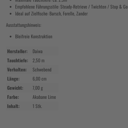
Empfohlene Führungsstile: Steady-Retrieve / Twichten / Stop & Go
Ideal auf Zielfische: Barsch, Forelle, Zander
Ausstattungshinweis:
Bleifreie Konstruktion
Hersteller:
Daiwa
Tauchtiefe:
2,50 m
Verhalten:
Schwebend
Länge:
6,00 cm
Gewicht:
7,00 g
Farbe:
Akabane Lime
Inhalt:
1 Stk.