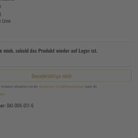
m
g
e Lime
e mich, sobald das Produkt wieder auf Lager ist.
Benachrichtige mich
 Formulars akzeptiere ich die
Allgemeinen Geschäftsbedingungen
sowie die
ngen
.
er:
DAI-004-011-6