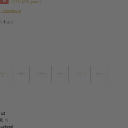
9,25 €*
(20% gespart)
gl. Versandkosten
verfügbar
iwa
50 m
hwebend