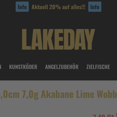
Info
Aktuell 20% auf alles!!!
Info
N
KUNSTKÖDER
ANGELZUBEHÖR
ZIELFISCHE
,0cm 7,0g Akabane Lime Wobb