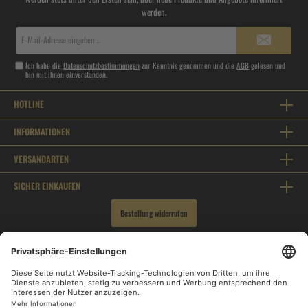
werden.
E-
Mail-
Adresse*
Ich habe die
Datenschutzbestimmungen
zur Kenntnis genommen und die
AGB
gelesen und
bin mit ihnen einverstanden.
HOTLINE
INFORMATIONEN
VERSANDARTEN
SICHER EINKAUFEN
Bestellung widerrufen