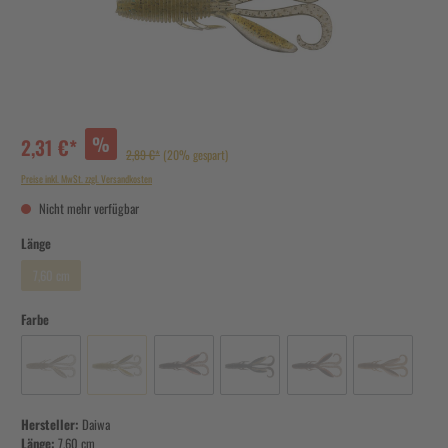
%
2,31 €*
2,89 €*
(20% gespart)
Preise inkl. MwSt. zzgl. Versandkosten
Nicht mehr verfügbar
Länge
7,60 cm
Farbe
Hersteller:
Daiwa
Länge:
7,60 cm