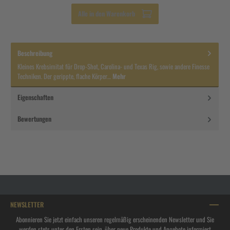
Alle in den Warenkorb
Beschreibung
Kleines Krebsimitat für Drop-Shot, Carolina- und Texas Rig, sowie andere Finesse
Techniken. Der gerippte, flache Körper…
Mehr
Eigenschaften
Bewertungen
NEWSLETTER
Abonnieren Sie jetzt einfach unseren regelmäßig erscheinenden Newsletter und Sie
werden stets unter den Ersten sein, über neue Produkte und Angebote informiert