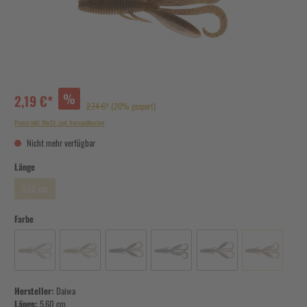
%
2,19 €*
2,74 €*
(20% gespart)
Preise inkl. MwSt. zzgl. Versandkosten
Nicht mehr verfügbar
Länge
5,60 cm
Farbe
Hersteller:
Daiwa
Länge:
5,60 cm