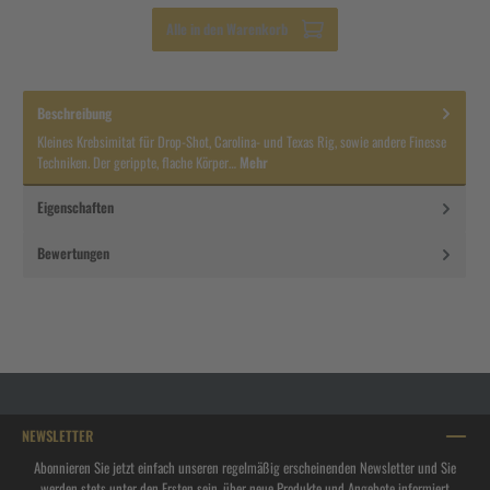
Alle in den Warenkorb
Beschreibung
Kleines Krebsimitat für Drop-Shot, Carolina- und Texas Rig, sowie andere Finesse
Techniken. Der gerippte, flache Körper…
Mehr
Eigenschaften
Bewertungen
NEWSLETTER
Abonnieren Sie jetzt einfach unseren regelmäßig erscheinenden Newsletter und Sie
werden stets unter den Ersten sein, über neue Produkte und Angebote informiert