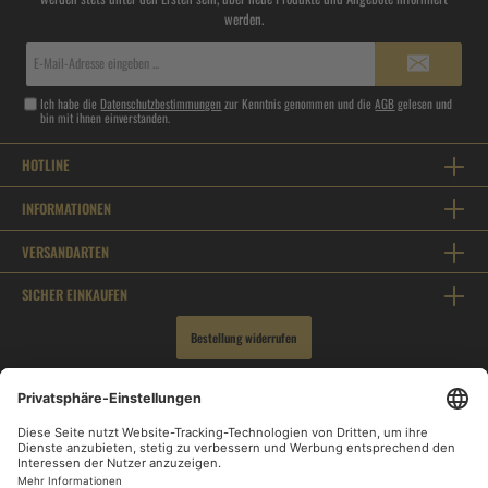
werden.
E-
Mail-
Adresse*
Ich habe die
Datenschutzbestimmungen
zur Kenntnis genommen und die
AGB
gelesen und
bin mit ihnen einverstanden.
HOTLINE
INFORMATIONEN
VERSANDARTEN
SICHER EINKAUFEN
Bestellung widerrufen