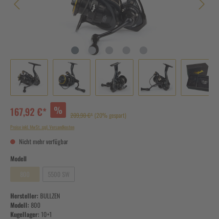
%
167,92 €*
209,90 €*
(20% gespart)
Preise inkl. MwSt. zzgl. Versandkosten
Nicht mehr verfügbar
Modell
800
5500 SW
Hersteller:
BULLZEN
Modell:
800
Kugellager:
10+1