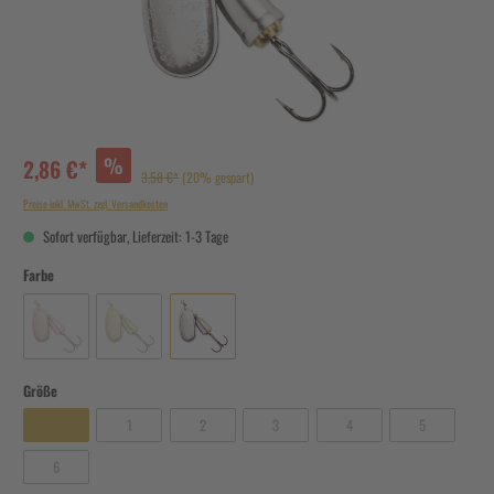
%
2,86 €*
3,58 €*
(20% gespart)
Preise inkl. MwSt. zzgl. Versandkosten
Sofort verfügbar, Lieferzeit: 1-3 Tage
Farbe
Größe
1
2
3
4
5
6