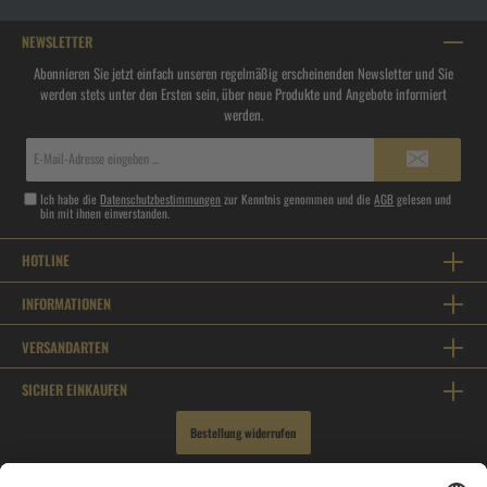
NEWSLETTER
Abonnieren Sie jetzt einfach unseren regelmäßig erscheinenden Newsletter und Sie
werden stets unter den Ersten sein, über neue Produkte und Angebote informiert
werden.
E-
Mail-
Adresse*
Ich habe die
Datenschutzbestimmungen
zur Kenntnis genommen und die
AGB
gelesen und
bin mit ihnen einverstanden.
HOTLINE
INFORMATIONEN
VERSANDARTEN
SICHER EINKAUFEN
Bestellung widerrufen