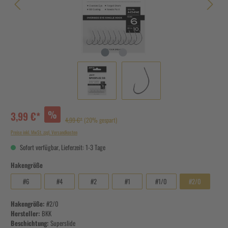
%
3,99 €*
4,99 €*
(20% gespart)
Preise inkl. MwSt. zzgl. Versandkosten
Sofort verfügbar, Lieferzeit: 1-3 Tage
Hakengröße
#6
#4
#2
#1
#1/0
#2/0
Hakengröße:
#2/0
Hersteller:
BKK
Beschichtung:
Superslide