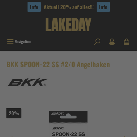
tinhalt springen
Info
Aktuell 20% auf alles!!!
Info
Navigation
BKK SPOON-22 SS #2/0 Angelhaken
20%