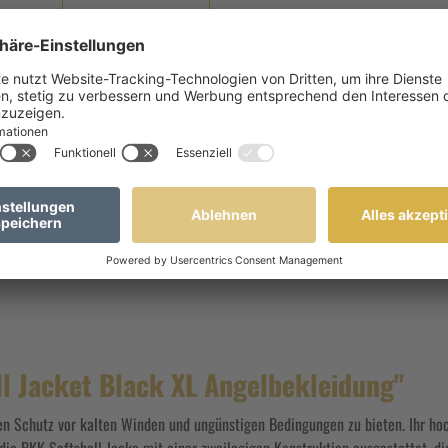
XL
Sofort verfügbar, Lieferzeit: 1-3 T
XXL
Nicht mehr verfügbar
l Jacket Black XL Angelbekleidung"
n Schutz vor kalten Winden und ungünstigen Bedingungen zu bieten. Ihr hoc