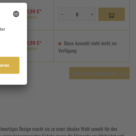
111,99 €*
age
139,99 €*
111,99 €*
Diese Auswahl steht nicht zur
139,99 €*
Verfügung
Alle in den Warenkorb
hwertiges Design macht sie zu einer idealen Wahl sowohl für den