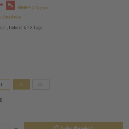
*
%
139,99 €*
(20% gespart)
gl. Versandkosten
bar, Lieferzeit: 1-3 Tage
L
XL
XXL
K
In den Warenkorb