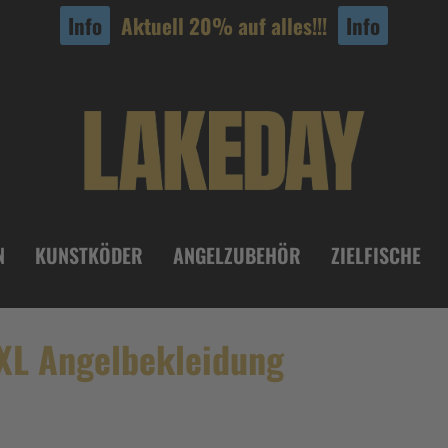
Info
Aktuell 20% auf alles!!!
Info
N
KUNSTKÖDER
ANGELZUBEHÖR
ZIELFISCHE
 XL Angelbekleidung