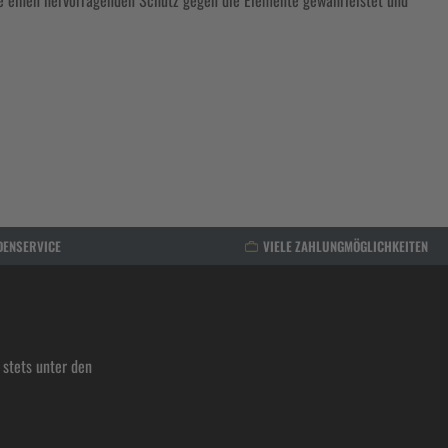
die einen hervorragenden Schutz gegen die Elemente gewährleistet und
DENSERVICE
VIELE ZAHLUNGMÖGLICHKEITEN
stets unter den