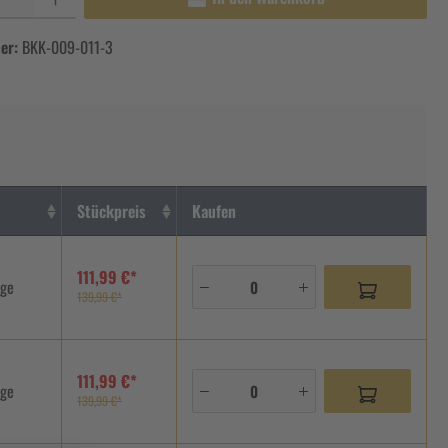
er:
BKK-009-011-3
Stückpreis
Kaufen
111,99 €*
age
139,99 €*
111,99 €*
age
139,99 €*