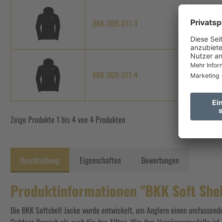
BKK-009-011-3
Black
BKK-009-011-4
Black
Zeige Produkte 1 bis 4 von 4 Produkten
Beschreibung
Eigenschaften
Bewertungen
Produktinformationen "BKK Soft Shel
Die BKK Softshell Jacke wurde entwickelt, um Anglern einen umfassende