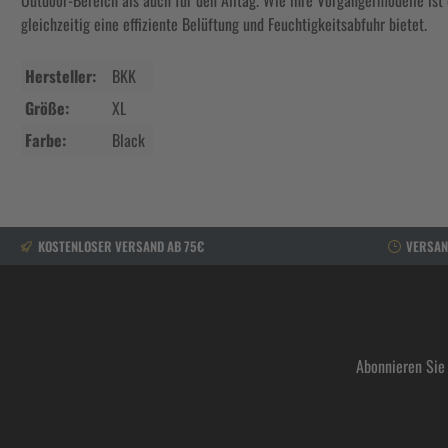
Outdoor-Bereich als auch für den Alltag. Wie ihre Vorgängermodelle ist
gleichzeitig eine effiziente Belüftung und Feuchtigkeitsabfuhr bietet.
Hersteller:
BKK
Größe:
XL
Farbe:
Black
KOSTENLOSER VERSAND AB 75€
VERSAN
Abonnieren Sie