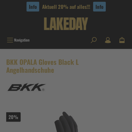
tinhalt springen
Info
Aktuell 20% auf alles!!!
Info
Navigation
BKK OPALA Gloves Black L
Angelhandschuhe
20%