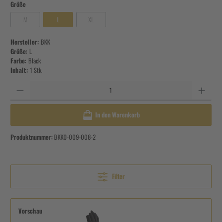
Größe
M
L
XL
Hersteller:
BKK
Größe:
L
Farbe:
Black
Inhalt:
1 Stk.
Anzahl
In den Warenkorb
Produktnummer:
BKK0-009-008-2
Filter
Vorschau